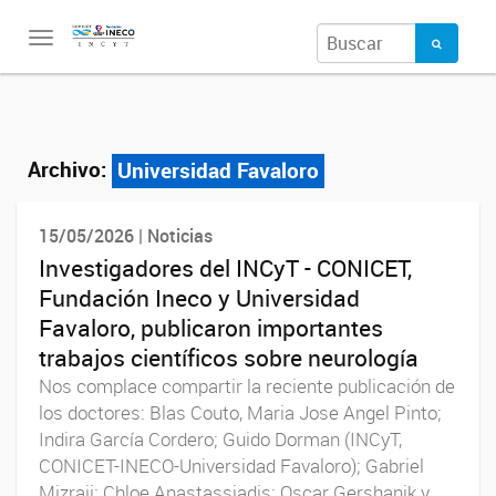
Toggle
navigation
Archivo:
Universidad Favaloro
15/05/2026 | Noticias
Investigadores del INCyT - CONICET,
Fundación Ineco y Universidad
Favaloro, publicaron importantes
trabajos científicos sobre neurología
Nos complace compartir la reciente publicación de
los doctores: Blas Couto, Maria Jose Angel Pinto;
Indira García Cordero; Guido Dorman (INCyT,
CONICET-INECO-Universidad Favaloro); Gabriel
Mizraji; Chloe Anastassiadis; Oscar Gershanik y